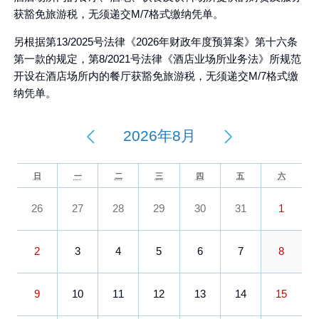
获豁免旅游税，无须递交M/7格式缴纳凭单。
另根据第13/2025号法律《2026年财政年度预算案》第十六条
第一款的规定，第8/2021号法律《酒店业场所业务法》所规范
开设在酒店场所内的餐厅获豁免旅游税，无须递交M/7格式缴
纳凭单。
2026年8月
日
一
二
三
四
五
六
26
27
28
29
30
31
1
2
3
4
5
6
7
8
9
10
11
12
13
14
15