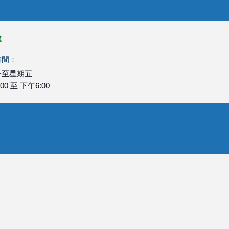
處
時間：
一至星期五
00 至 下午6:00