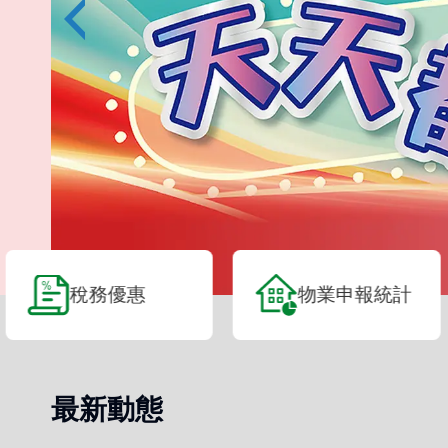
機
優惠
物業申報統計
價
最新動態