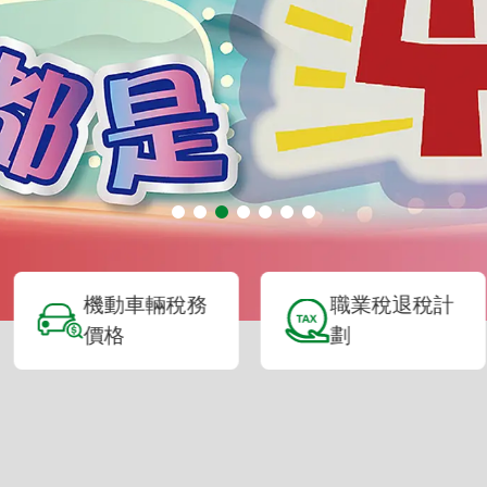
動車輛稅務
職業稅退稅計
模
格
劃