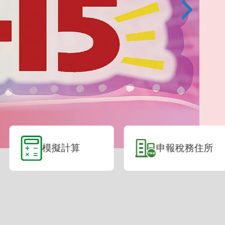
擬計算
申報稅務住所
表