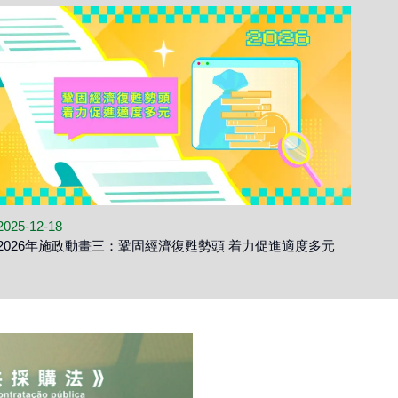
2025-12-18
2025
2026年施政動畫三：鞏固經濟復甦勢頭 着力促進適度多元
20