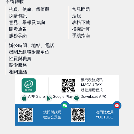
不得轉載
抱負、使命、價值觀
常見問題
採購資訊
法規
意見、舉報及查詢
表格下載
開考通告
模擬計算
服務承諾
手續指南
辦公時間、地點、電話
機關及組職附屬單位
性質與職責
關愛服務
相關連結
澳門稅務資訊
MACAU TAX
移動應用程式
APP Store
Google Play
DownLoad APK
澳門財政局
澳門財政局
微信公眾號
YOUTUBE