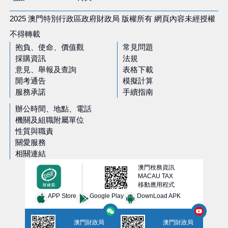
2025 澳門特別行政區政府財政局 版權所有 網頁內容未經授權
不得轉載
抱負、使命、價值觀
常見問題
採購資訊
法規
意見、舉報及查詢
表格下載
開考通告
模擬計算
服務承諾
手續指南
辦公時間、地點、電話
機關及組職附屬單位
性質與職責
關愛服務
相關連結
澳門稅務資訊
MACAU TAX
移動應用程式
APP Store
Google Play
DownLoad APK
澳門財政局
澳門財政局