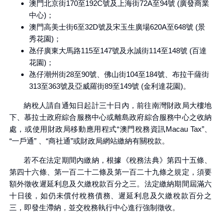
澳門北京街170至192C號及上海街72A至94號 (廣發商業
中心)；
澳門高美士街6至32D號及宋玉生廣場620A至648號 (景
秀花園)；
氹仔廣東大馬路115至147號及永誠街114至148號 (百達
花園)；
氹仔潮州街28至90號、佛山街104至184號、布拉干薩街
313至363號及亞威羅街89至149號 (金利達花園)。
納稅人請自通知日起計三十日內，前往南灣財政局大樓地
下、慕拉士政府綜合服務中心或離島政府綜合服務中心之收納
處，或使用財政局移動應用程式“澳門稅務資訊Macau Tax”、
“一戶通” 、“商社通”或財政局網站繳納有關稅款。
若不在法定期間內繳納，根據《稅務法典》第四十五條、
第四十六條、第一百二十二條及第一百二十九條之規定，須要
額外徵收遲延利息及欠繳稅款百分之三。法定繳納期間屆滿六
十日後，如仍未償付稅務債務、遲延利息及欠繳稅款百分之
三，即發生滯納，並交稅務執行中心進行強制徵收。