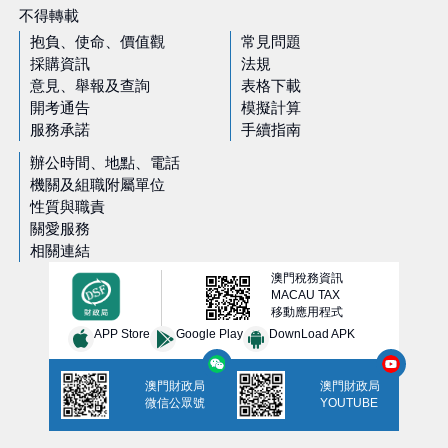
不得轉載
抱負、使命、價值觀
常見問題
採購資訊
法規
意見、舉報及查詢
表格下載
開考通告
模擬計算
服務承諾
手續指南
辦公時間、地點、電話
機關及組職附屬單位
性質與職責
關愛服務
相關連結
澳門稅務資訊
MACAU TAX
移動應用程式
APP Store
Google Play
DownLoad APK
澳門財政局
澳門財政局
微信公眾號
YOUTUBE