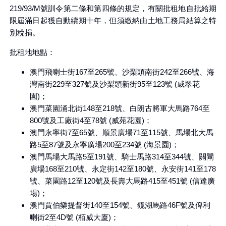
219/93/M號訓令第二條和第四條的規定，有關批租地自批給期
限屆滿日起獲自動續期十年，但須繳納由土地工務局結算之特
別稅捐。
批租地地點：
澳門飛喇士街167至265號、沙梨頭南街242至266號、海
灣南街229至327號及沙梨頭新街95至123號 (威翠花
園)；
澳門菜園涌北街148至218號、白朗古將軍大馬路764至
800號及工廠街4至78號 (威苑花園)；
澳門永寧街7至65號、順景廣場71至115號、馬場北大馬
路5至87號及永寧廣場200至234號 (海景園)；
澳門馬場大馬路5至191號、騎士馬路314至344號、關閘
廣場168至210號、永定街142至180號、永安街141至178
號、菜園路12至120號及長壽大馬路415至451號 (信達廣
場)；
澳門賈伯樂提督街140至154號、鏡湖馬路46F號及俾利
喇街2至4D號 (栢威大廈)；