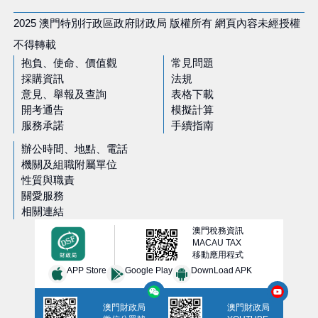
2025 澳門特別行政區政府財政局 版權所有 網頁內容未經授權
不得轉載
抱負、使命、價值觀
常見問題
採購資訊
法規
意見、舉報及查詢
表格下載
開考通告
模擬計算
服務承諾
手續指南
辦公時間、地點、電話
機關及組職附屬單位
性質與職責
關愛服務
相關連結
澳門稅務資訊
MACAU TAX
移動應用程式
APP Store
Google Play
DownLoad APK
澳門財政局
澳門財政局