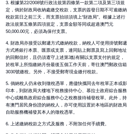
3. 根據第22/2008號行政法規第四條第一款第二項及第三項規
定，倘於財政局收納處繳交稅款，支票的簽發日期不可逾繳納
稅款當日之前三天，而支票抬頭須填上“財政局”。根據上述行
政法規第五條第四項規定，支票金額等同或超過澳門元
50,000.00元，必須為保付支票。
4. 財政局亦接受以郵遞方式繳納稅款，納稅人可使用掛號郵遞
方式將銀行本票、匯票或支票，連同貼上郵票及寫上回郵地址
的回郵信封，且仍須遵守上述第3點有關以支票支付的規定，
於稅單上所指繳納月份最後五個工作天前，寄往澳門郵政信箱
3030號繳稅。另外，不接受郵寄現金繳付稅款。
5. 倘納稅人仍未收到徵稅憑單，應儘快攜同去年稅單正本或影
印本，到財政局大樓地下稅務接待中心、慕拉士政府綜合服務
中心或離島政府綜合服務中心之稅務接待補發稅單。此外，持
有澳門居民身份證的納稅人，亦可使用設置於本地區的財政局
自助服務機補發其本人的徵稅憑單。
6. 上述繳納稅款之方式及服務，不附加任何手續費。