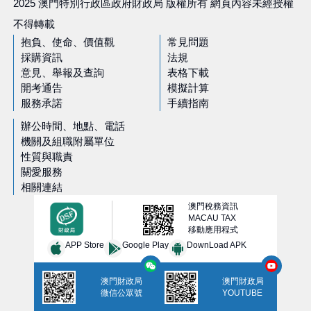
2025 澳門特別行政區政府財政局 版權所有 網頁內容未經授權
不得轉載
抱負、使命、價值觀
常見問題
採購資訊
法規
意見、舉報及查詢
表格下載
開考通告
模擬計算
服務承諾
手續指南
辦公時間、地點、電話
機關及組職附屬單位
性質與職責
關愛服務
相關連結
澳門稅務資訊
MACAU TAX
移動應用程式
APP Store
Google Play
DownLoad APK
澳門財政局
澳門財政局
微信公眾號
YOUTUBE